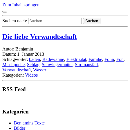
Zum Inhalt springen
Suchen nach:
Die liebe Verwandtschaft
Autor: Benjamin
Datum: 1. Januar 2013
Schlagwörter:
baden
,
Badewanne
,
Elektrizität
,
Familie
,
Föhn
,
Fön
,
Mischpoche
,
Schlag
,
Schwiegermutter
,
Stromausfall
,
Verwandtschaft
,
Wasser
Kategorien:
Videos
RSS-Feed
Kategorien
Benjamins Texte
Bilder