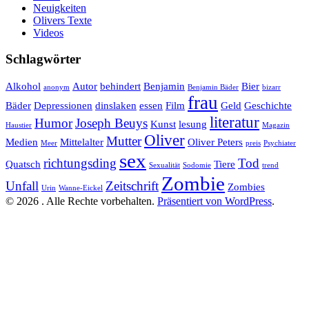
Neuigkeiten
Olivers Texte
Videos
Schlagwörter
Alkohol
Autor
behindert
Benjamin
Bier
anonym
Benjamin Bäder
bizarr
frau
Bäder
Depressionen
dinslaken
essen
Film
Geld
Geschichte
literatur
Humor
Joseph Beuys
Kunst
lesung
Haustier
Magazin
Oliver
Mutter
Medien
Mittelalter
Oliver Peters
Meer
preis
Psychiater
sex
richtungsding
Tod
Quatsch
Tiere
Sexualität
Sodomie
trend
Zombie
Unfall
Zeitschrift
Zombies
Urin
Wanne-Eickel
© 2026 . Alle Rechte vorbehalten.
Präsentiert von WordPress
.