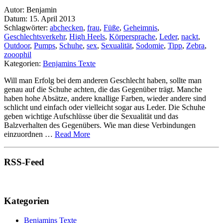
Autor: Benjamin
Datum: 15. April 2013
Schlagwörter:
abchecken
,
frau
,
Füße
,
Geheimnis
,
Geschlechtsverkehr
,
High Heels
,
Körpersprache
,
Leder
,
nackt
,
Outdoor
,
Pumps
,
Schuhe
,
sex
,
Sexualität
,
Sodomie
,
Tipp
,
Zebra
,
zooophil
Kategorien:
Benjamins Texte
Will man Erfolg bei dem anderen Geschlecht haben, sollte man
genau auf die Schuhe achten, die das Gegenüber trägt. Manche
haben hohe Absätze, andere knallige Farben, wieder andere sind
schlicht und einfach oder vielleicht sogar aus Leder. Die Schuhe
geben wichtige Aufschlüsse über die Sexualität und das
Balzverhalten des Gegenübers. Wie man diese Verbindungen
einzuordnen …
Read More
RSS-Feed
Kategorien
Benjamins Texte