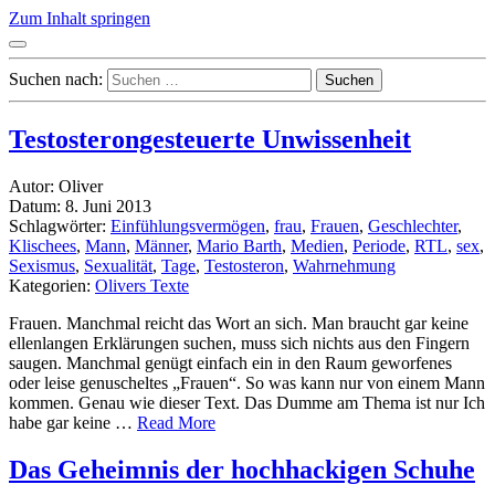
Zum Inhalt springen
Suchen nach:
Testosterongesteuerte Unwissenheit
Autor: Oliver
Datum: 8. Juni 2013
Schlagwörter:
Einfühlungsvermögen
,
frau
,
Frauen
,
Geschlechter
,
Klischees
,
Mann
,
Männer
,
Mario Barth
,
Medien
,
Periode
,
RTL
,
sex
,
Sexismus
,
Sexualität
,
Tage
,
Testosteron
,
Wahrnehmung
Kategorien:
Olivers Texte
Frauen. Manchmal reicht das Wort an sich. Man braucht gar keine
ellenlangen Erklärungen suchen, muss sich nichts aus den Fingern
saugen. Manchmal genügt einfach ein in den Raum geworfenes
oder leise genuscheltes „Frauen“. So was kann nur von einem Mann
kommen. Genau wie dieser Text. Das Dumme am Thema ist nur Ich
habe gar keine …
Read More
Das Geheimnis der hochhackigen Schuhe