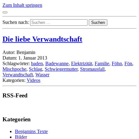
Zum Inhalt springen
Suchen nach:
Die liebe Verwandtschaft
Autor: Benjamin
Datum: 1. Januar 2013
Schlagwörter:
baden
,
Badewanne
,
Elektrizität
,
Familie
,
Föhn
,
Fön
,
Mischpoche
,
Schlag
,
Schwiegermutter
,
Stromausfall
,
Verwandtschaft
,
Wasser
Kategorien:
Videos
RSS-Feed
Kategorien
Benjamins Texte
Bilder