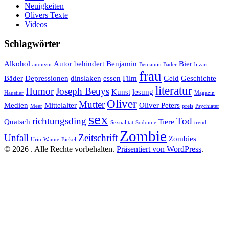
Neuigkeiten
Olivers Texte
Videos
Schlagwörter
Alkohol
Autor
behindert
Benjamin
Bier
anonym
Benjamin Bäder
bizarr
frau
Bäder
Depressionen
dinslaken
essen
Film
Geld
Geschichte
literatur
Humor
Joseph Beuys
Kunst
lesung
Haustier
Magazin
Oliver
Mutter
Medien
Mittelalter
Oliver Peters
Meer
preis
Psychiater
sex
richtungsding
Tod
Quatsch
Tiere
Sexualität
Sodomie
trend
Zombie
Unfall
Zeitschrift
Zombies
Urin
Wanne-Eickel
© 2026 . Alle Rechte vorbehalten.
Präsentiert von WordPress
.