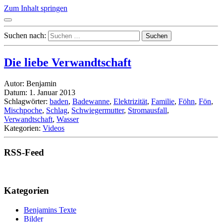
Zum Inhalt springen
Suchen nach:
Die liebe Verwandtschaft
Autor: Benjamin
Datum: 1. Januar 2013
Schlagwörter:
baden
,
Badewanne
,
Elektrizität
,
Familie
,
Föhn
,
Fön
,
Mischpoche
,
Schlag
,
Schwiegermutter
,
Stromausfall
,
Verwandtschaft
,
Wasser
Kategorien:
Videos
RSS-Feed
Kategorien
Benjamins Texte
Bilder