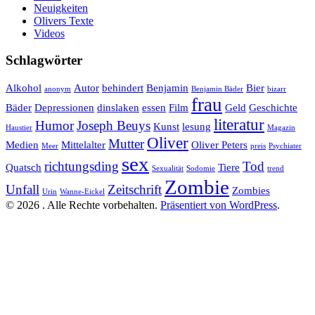
Neuigkeiten
Olivers Texte
Videos
Schlagwörter
Alkohol
Autor
behindert
Benjamin
Bier
anonym
Benjamin Bäder
bizarr
frau
Bäder
Depressionen
dinslaken
essen
Film
Geld
Geschichte
literatur
Humor
Joseph Beuys
Kunst
lesung
Haustier
Magazin
Oliver
Mutter
Medien
Mittelalter
Oliver Peters
Meer
preis
Psychiater
sex
richtungsding
Tod
Quatsch
Tiere
Sexualität
Sodomie
trend
Zombie
Unfall
Zeitschrift
Zombies
Urin
Wanne-Eickel
© 2026 . Alle Rechte vorbehalten.
Präsentiert von WordPress
.