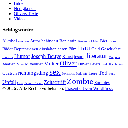
Bilder
Neuigkeiten
Olivers Texte
Videos
Schlagwörter
Alkohol
Autor
behindert
Benjamin
Bier
anonym
Benjamin Bäder
bizarr
frau
Bäder
Depressionen
dinslaken
essen
Film
Geld
Geschichte
literatur
Humor
Joseph Beuys
Kunst
lesung
Haustier
Magazin
Oliver
Mutter
Medien
Mittelalter
Oliver Peters
Meer
preis
Psychiater
sex
richtungsding
Tod
Quatsch
Tiere
Sexualität
Sodomie
trend
Zombie
Unfall
Zeitschrift
Zombies
Urin
Wanne-Eickel
© 2026 . Alle Rechte vorbehalten.
Präsentiert von WordPress
.