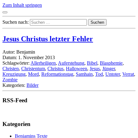
Zum Inhalt springen
Suchen nach:
Jesus Christus letzter Fehler
Autor: Benjamin
Datum: 1. November 2013
Schlagwörter:
Allerheiligen
,
Auferstehung
,
Bibel
,
Blasphemie
,
Christen
,
Christentum
,
Christus
,
Halloween
,
Jesus
,
Jünger
,
Kreuzigung
,
Mord
,
Reformationstag
,
Samhain
,
Tod
,
Untoter
,
Verrat
,
Zombie
Kategorien:
Bilder
RSS-Feed
Kategorien
Benjamins Texte