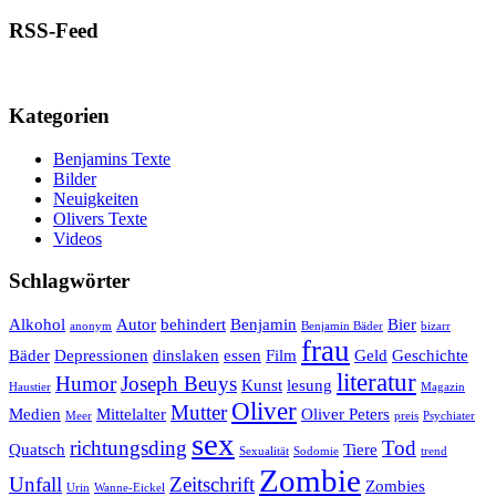
RSS-Feed
Kategorien
Benjamins Texte
Bilder
Neuigkeiten
Olivers Texte
Videos
Schlagwörter
Alkohol
Autor
behindert
Benjamin
Bier
anonym
Benjamin Bäder
bizarr
frau
Bäder
Depressionen
dinslaken
essen
Film
Geld
Geschichte
literatur
Humor
Joseph Beuys
Kunst
lesung
Haustier
Magazin
Oliver
Mutter
Medien
Mittelalter
Oliver Peters
Meer
preis
Psychiater
sex
richtungsding
Tod
Quatsch
Tiere
Sexualität
Sodomie
trend
Zombie
Unfall
Zeitschrift
Zombies
Urin
Wanne-Eickel