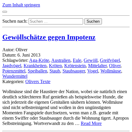
Zum Inhalt springen
Suchen nach:
Gewöllschätze gegen Impotenz
Autor: Oliver
Datum: 6. Juni 2013
Schlagwörter:
Aga-Kröte
,
Australien
,
Eule
,
Gewöll
,
Greifvögel
,
Jagdvögel
,
Krankheiten
,
Kröten
,
Krötenstein
,
Mittelalter
,
Oliver
,
Potenzmittel
,
Speiballen
,
Staub
,
Staubsauger
,
Vogel
,
Wollmäuse
,
Wundermittel
Kategorien:
Olivers Texte
Wollmäuse sind die Haustiere der Nation, wobei sie natürlich einen
deutlich schlechteren Ruf genießen als beispielsweise Hunde, die
sich jederzeit die eigenen Genitalien säubern können. Wollmäuse
sind nicht selbstreinigend und wollen in den ungünstigsten
Momenten Fangspiele durchsetzen, wenn man z.B. gerade mit
einem Swiffer oder Staubsauger durch die Wohnung tigert. Apropos
Selbstreinigung. Wortverwandt zu den …
Read More