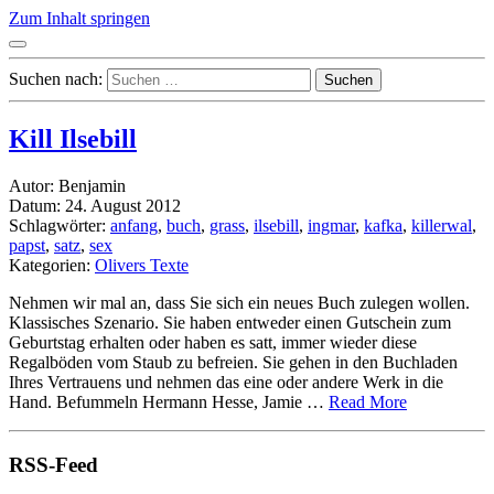
Zum Inhalt springen
Suchen nach:
Kill Ilsebill
Autor: Benjamin
Datum: 24. August 2012
Schlagwörter:
anfang
,
buch
,
grass
,
ilsebill
,
ingmar
,
kafka
,
killerwal
,
papst
,
satz
,
sex
Kategorien:
Olivers Texte
Nehmen wir mal an, dass Sie sich ein neues Buch zulegen wollen.
Klassisches Szenario. Sie haben entweder einen Gutschein zum
Geburtstag erhalten oder haben es satt, immer wieder diese
Regalböden vom Staub zu befreien. Sie gehen in den Buchladen
Ihres Vertrauens und nehmen das eine oder andere Werk in die
Hand. Befummeln Hermann Hesse, Jamie …
Read More
RSS-Feed