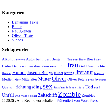
Kategorien
Benjamins Texte
Bilder
Neuigkeiten
Olivers Texte
Videos
Schlagwörter
Alkohol
Autor
behindert
Benjamin
Bier
anonym
Benjamin Bäder
bizarr
frau
Bäder
Depressionen
dinslaken
essen
Film
Geld
Geschichte
literatur
Humor
Joseph Beuys
Kunst
lesung
Haustier
Magazin
Oliver
Mutter
Medien
Mittelalter
Oliver Peters
Meer
preis
Psychiater
sex
richtungsding
Tod
Quatsch
Tiere
Sexualität
Sodomie
trend
Zombie
Unfall
Zeitschrift
Zombies
Urin
Wanne-Eickel
© 2026 . Alle Rechte vorbehalten.
Präsentiert von WordPress
.