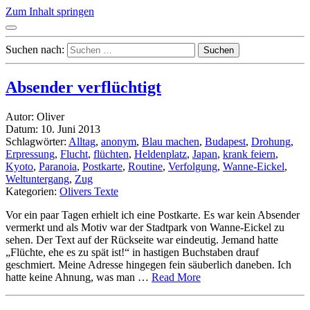
Zum Inhalt springen
Suchen nach:
Absender verflüchtigt
Autor: Oliver
Datum: 10. Juni 2013
Schlagwörter:
Alltag
,
anonym
,
Blau machen
,
Budapest
,
Drohung
,
Erpressung
,
Flucht
,
flüchten
,
Heldenplatz
,
Japan
,
krank feiern
,
Kyoto
,
Paranoia
,
Postkarte
,
Routine
,
Verfolgung
,
Wanne-Eickel
,
Weltuntergang
,
Zug
Kategorien:
Olivers Texte
Vor ein paar Tagen erhielt ich eine Postkarte. Es war kein Absender
vermerkt und als Motiv war der Stadtpark von Wanne-Eickel zu
sehen. Der Text auf der Rückseite war eindeutig. Jemand hatte
„Flüchte, ehe es zu spät ist!“ in hastigen Buchstaben drauf
geschmiert. Meine Adresse hingegen fein säuberlich daneben. Ich
hatte keine Ahnung, was man …
Read More