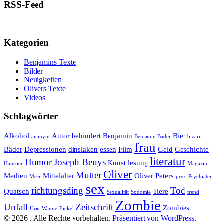
RSS-Feed
Kategorien
Benjamins Texte
Bilder
Neuigkeiten
Olivers Texte
Videos
Schlagwörter
Alkohol
Autor
behindert
Benjamin
Bier
anonym
Benjamin Bäder
bizarr
frau
Bäder
Depressionen
dinslaken
essen
Film
Geld
Geschichte
literatur
Humor
Joseph Beuys
Kunst
lesung
Haustier
Magazin
Oliver
Mutter
Medien
Mittelalter
Oliver Peters
Meer
preis
Psychiater
sex
richtungsding
Tod
Quatsch
Tiere
Sexualität
Sodomie
trend
Zombie
Unfall
Zeitschrift
Zombies
Urin
Wanne-Eickel
© 2026 . Alle Rechte vorbehalten.
Präsentiert von WordPress
.