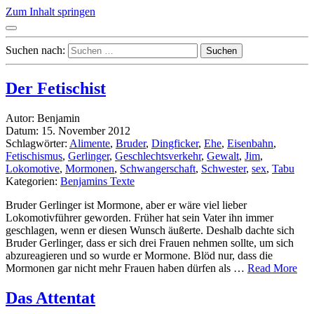
Zum Inhalt springen
Suchen nach:
Der Fetischist
Autor: Benjamin
Datum: 15. November 2012
Schlagwörter:
Alimente
,
Bruder
,
Dingficker
,
Ehe
,
Eisenbahn
,
Fetischismus
,
Gerlinger
,
Geschlechtsverkehr
,
Gewalt
,
Jim
,
Lokomotive
,
Mormonen
,
Schwangerschaft
,
Schwester
,
sex
,
Tabu
Kategorien:
Benjamins Texte
Bruder Gerlinger ist Mormone, aber er wäre viel lieber
Lokomotivführer geworden. Früher hat sein Vater ihn immer
geschlagen, wenn er diesen Wunsch äußerte. Deshalb dachte sich
Bruder Gerlinger, dass er sich drei Frauen nehmen sollte, um sich
abzureagieren und so wurde er Mormone. Blöd nur, dass die
Mormonen gar nicht mehr Frauen haben dürfen als …
Read More
Das Attentat