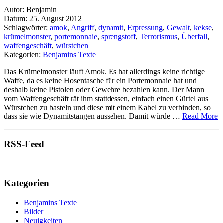
Autor: Benjamin
Datum: 25. August 2012
Schlagwörter:
amok
,
Angriff
,
dynamit
,
Erpressung
,
Gewalt
,
kekse
,
krümelmonster
,
portemonnaie
,
sprengstoff
,
Terrorismus
,
Überfall
,
waffengeschäft
,
würstchen
Kategorien:
Benjamins Texte
Das Krümelmonster läuft Amok. Es hat allerdings keine richtige
Waffe, da es keine Hosentasche für ein Portemonnaie hat und
deshalb keine Pistolen oder Gewehre bezahlen kann. Der Mann
vom Waffengeschäft rät ihm stattdessen, einfach einen Gürtel aus
Würstchen zu basteln und diese mit einem Kabel zu verbinden, so
dass sie wie Dynamitstangen aussehen. Damit würde …
Read More
RSS-Feed
Kategorien
Benjamins Texte
Bilder
Neuigkeiten