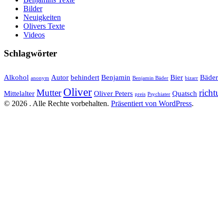
Bilder
Neuigkeiten
Olivers Texte
Videos
Schlagwörter
Alkohol
Autor
behindert
Benjamin
Bier
Bäder
anonym
Benjamin Bäder
bizarr
Oliver
Mutter
rich
Mittelalter
Oliver Peters
Quatsch
preis
Psychiater
© 2026 . Alle Rechte vorbehalten.
Präsentiert von WordPress
.