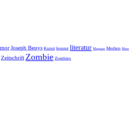
literatur
mor
Joseph Beuys
Kunst
lesung
Medien
Magazin
Meer
Zombie
Zeitschrift
Zombies