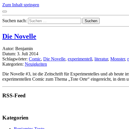
Zum Inhalt springen
Suchen nach:
Die Novelle
Autor: Benjamin
Datum: 3. Juli 2014
Schlagwörter:
Comic
,
Die Novelle
,
experimentell
,
literatur
,
Monster
,
Kategorien:
Neuigkeiten
Die Novelle #3, ist die Zeitschrift für Experimentelles und ab heute
experimentellen Comic zum Thema „Tote Orte“ eingereicht, in dem u
RSS-Feed
Kategorien
Benjamins Texte