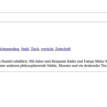
richtungsding
,
Stuhl
,
Tisch
,
verrückt
,
Zeitschrift
 im Handel erhältlich. Mit dabei sind Benjamin Bäder und Fabian Mirko 
nter anderem philosophierende Stühle, Monster und ein denkender Ti