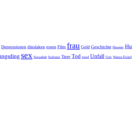
frau
Hu
Depressionen
dinslaken
essen
Film
Geld
Geschichte
Haustier
sex
tungsding
Tod
Unfall
Tiere
Sexualität
Sodomie
trend
Urin
Wanne-Eickel