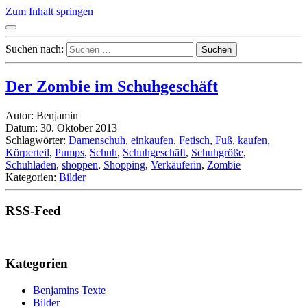
Zum Inhalt springen
Suchen nach:
Der Zombie im Schuhgeschäft
Autor: Benjamin
Datum: 30. Oktober 2013
Schlagwörter:
Damenschuh
,
einkaufen
,
Fetisch
,
Fuß
,
kaufen
,
Körperteil
,
Pumps
,
Schuh
,
Schuhgeschäft
,
Schuhgröße
,
Schuhladen
,
shoppen
,
Shopping
,
Verkäuferin
,
Zombie
Kategorien:
Bilder
RSS-Feed
Kategorien
Benjamins Texte
Bilder