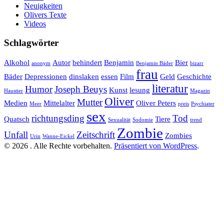
Neuigkeiten
Olivers Texte
Videos
Schlagwörter
Alkohol
Autor
behindert
Benjamin
Bier
anonym
Benjamin Bäder
bizarr
frau
Bäder
Depressionen
dinslaken
essen
Film
Geld
Geschichte
literatur
Humor
Joseph Beuys
Kunst
lesung
Haustier
Magazin
Oliver
Mutter
Medien
Mittelalter
Oliver Peters
Meer
preis
Psychiater
sex
richtungsding
Tod
Quatsch
Tiere
Sexualität
Sodomie
trend
Zombie
Unfall
Zeitschrift
Zombies
Urin
Wanne-Eickel
© 2026 . Alle Rechte vorbehalten.
Präsentiert von WordPress
.