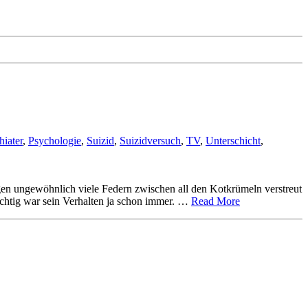
hiater
,
Psychologie
,
Suizid
,
Suizidversuch
,
TV
,
Unterschicht
,
gen ungewöhnlich viele Federn zwischen all den Kotkrümeln verstreut
ächtig war sein Verhalten ja schon immer. …
Read More