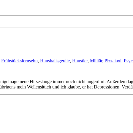
,
Frühstücksfernsehn
,
Haushaltsgeräte
,
Haustier
,
Militär
,
Pizzataxi
,
Psyc
ne nigelnagelneue Hirsestange immer noch nicht angerührt. Außerdem la
übrigens mein Wellensittich und ich glaube, er hat Depressionen. Verd