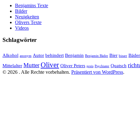
Benjamins Texte
Bilder
Neuigkeiten
Olivers Texte
Videos
Schlagwörter
Alkohol
Autor
behindert
Benjamin
Bier
Bäder
anonym
Benjamin Bäder
bizarr
Oliver
Mutter
rich
Mittelalter
Oliver Peters
Quatsch
preis
Psychiater
© 2026 . Alle Rechte vorbehalten.
Präsentiert von WordPress
.