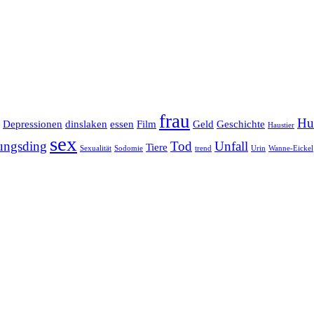
frau
Hu
Depressionen
dinslaken
essen
Film
Geld
Geschichte
Haustier
sex
tungsding
Tod
Unfall
Tiere
Sexualität
Sodomie
trend
Urin
Wanne-Eickel