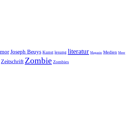
literatur
mor
Joseph Beuys
Kunst
lesung
Medien
Magazin
Meer
Zombie
Zeitschrift
Zombies