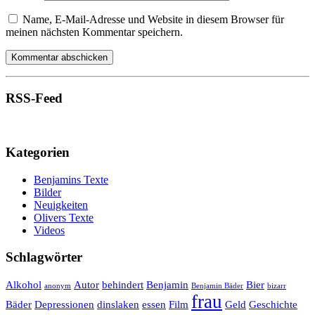
Name, E-Mail-Adresse und Website in diesem Browser für
meinen nächsten Kommentar speichern.
RSS-Feed
Kategorien
Benjamins Texte
Bilder
Neuigkeiten
Olivers Texte
Videos
Schlagwörter
Alkohol
Autor
behindert
Benjamin
Bier
anonym
Benjamin Bäder
bizarr
frau
Bäder
Depressionen
dinslaken
essen
Film
Geld
Geschichte