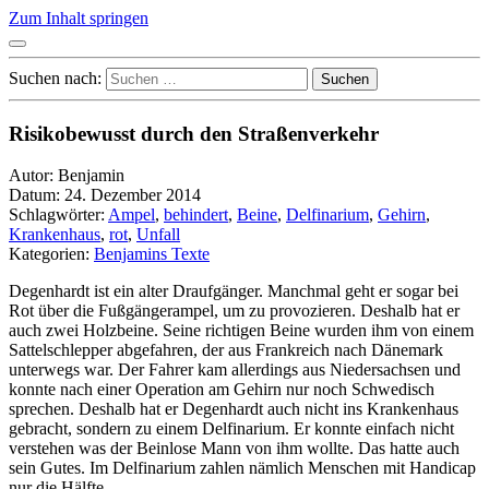
Zum Inhalt springen
Suchen nach:
Risikobewusst durch den Straßenverkehr
Autor: Benjamin
Datum: 24. Dezember 2014
Schlagwörter:
Ampel
,
behindert
,
Beine
,
Delfinarium
,
Gehirn
,
Krankenhaus
,
rot
,
Unfall
Kategorien:
Benjamins Texte
Degenhardt ist ein alter Draufgänger. Manchmal geht er sogar bei
Rot über die Fußgängerampel, um zu provozieren. Deshalb hat er
auch zwei Holzbeine. Seine richtigen Beine wurden ihm von einem
Sattelschlepper abgefahren, der aus Frankreich nach Dänemark
unterwegs war. Der Fahrer kam allerdings aus Niedersachsen und
konnte nach einer Operation am Gehirn nur noch Schwedisch
sprechen. Deshalb hat er Degenhardt auch nicht ins Krankenhaus
gebracht, sondern zu einem Delfinarium. Er konnte einfach nicht
verstehen was der Beinlose Mann von ihm wollte. Das hatte auch
sein Gutes. Im Delfinarium zahlen nämlich Menschen mit Handicap
nur die Hälfte.